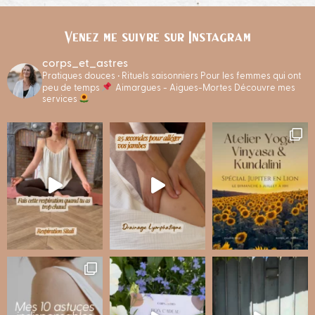
Venez me suivre sur Instagram
corps_et_astres
Pratiques douces • Rituels saisonniers
Pour les femmes qui ont
peu de temps
Aimargues - Aigues-Mortes
Découvre mes
services