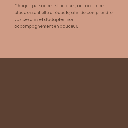
Chaque personne est unique: j’accorde une
place essentielle à l’écoute, afin de comprendre
vos besoins et d’adapter mon
accompagnement en douceur.